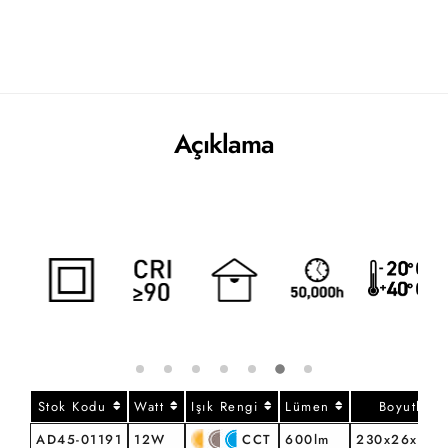
Açıklama
Stok Kodu
Watt
Işık Rengi
Lümen
Boyutlar
AD45-01191
12W
CCT
600lm
230x26x24(