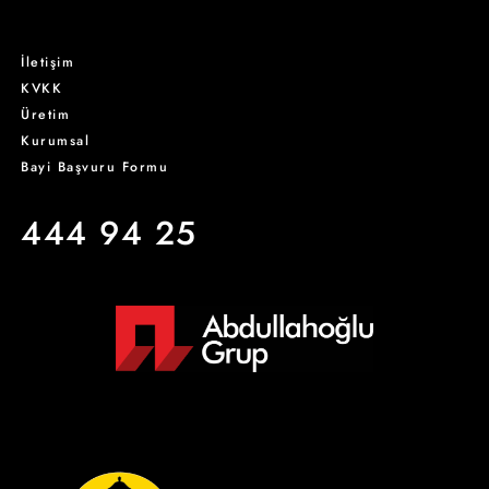
İletişim
KVKK
Üretim
Kurumsal
Bayi Başvuru Formu
444 94 25