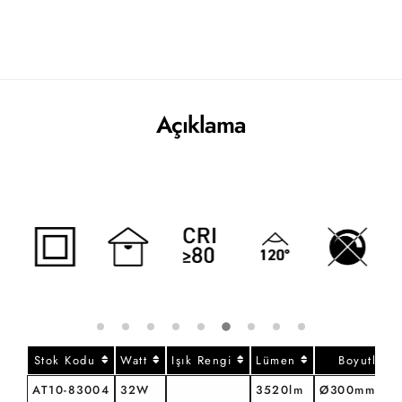
Açıklama
Stok Kodu
Watt
Işık Rengi
Lümen
Boyutlar
AT10-83004
32W
3520lm
Ø300mmx30