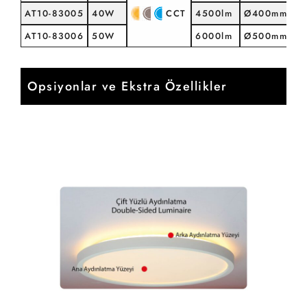
AT10-83005
40W
CCT
4500lm
Ø400mmx30
AT10-83006
50W
6000lm
Ø500mmx30
Opsiyonlar ve Ekstra Özellikler