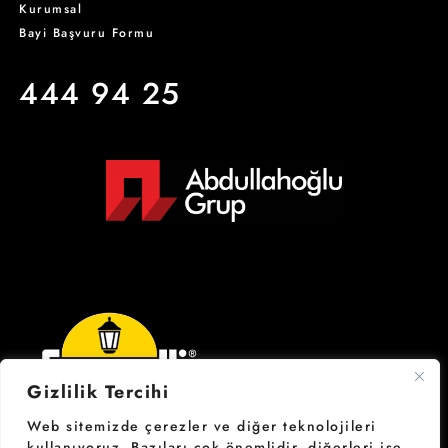
Kurumsal
Bayi Başvuru Formu
444 94 25
Gizlilik Tercihi
Web sitemizde çerezler ve diğer teknolojileri
kullanıyoruz. Bazıları çok önemlidir, diğerleri ise