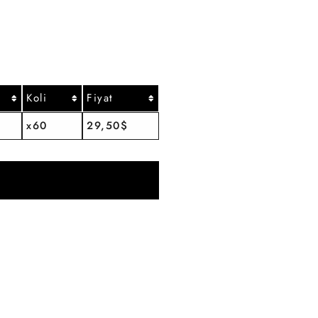
Koli
Fiyat
x60
29,50$