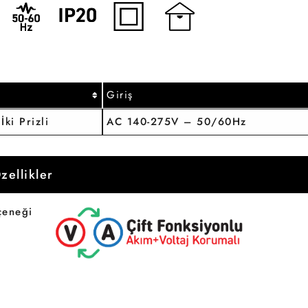
Giriş
İki Prizli
AC 140-275V – 50/60Hz
zellikler
çeneği