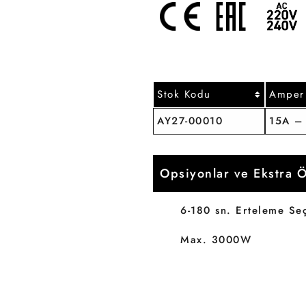
Stok Kodu
Amper
AY27-00010
15A – 
Opsiyonlar ve Ekstra Ö
6-180 sn. Erteleme Se
Max. 3000W