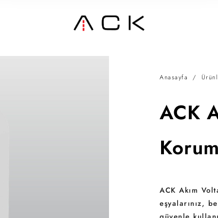
Anasayfa
/
Ürünl
ACK A
Koruma
ACK Akım Volta
eşyalarınız, be
güvenle kullanı