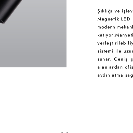
Şıklığı ve işl
Magnetik LED R
modern mekanl
katıyor.Manyet
yerleştirilebil
sistemi ile uz
sunar. Geniş ış
alanlardan ofi
aydınlatma sağ