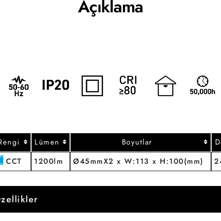
Açıklama
 Rengi
Lümen
Boyutlar
D
CCT
1200lm
Ø45mmX2 x W:113 x H:100(mm)
2
zellikler