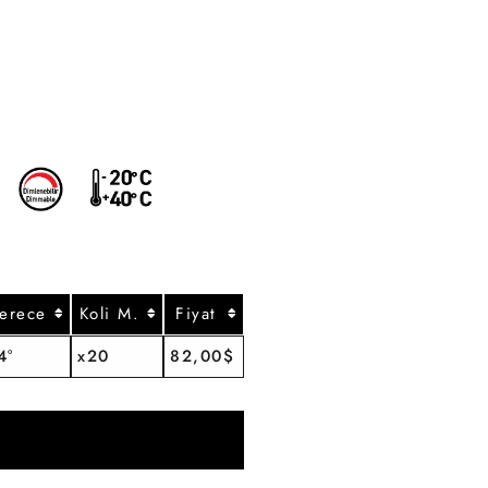
erece
Koli M.
Fiyat
4°
x20
82,00$