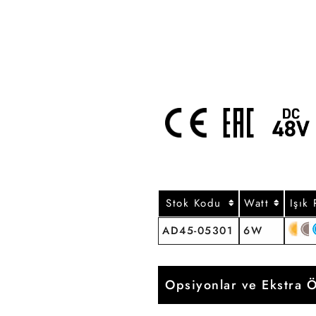
Stok Kodu
Watt
Işık
AD45-05301
6W
Opsiyonlar ve Ekstra Ö