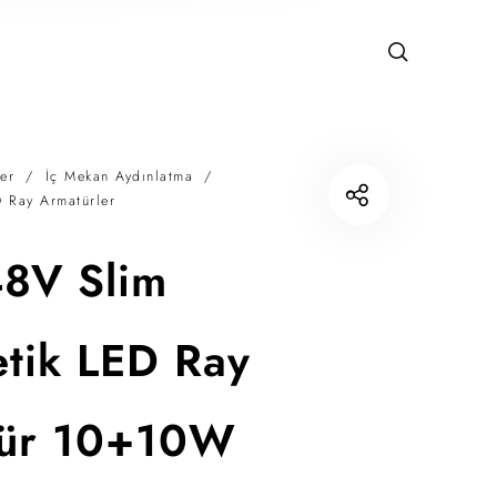
er
/
İç Mekan Aydınlatma
/
 Ray Armatürler
8V Slim
tik LED Ray
ür 10+10W