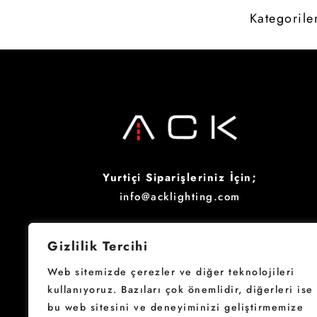
Kategorile
Yurtiçi Siparişleriniz İçin;
info@acklighting.com
Four Your Inquiries;
Gizlilik Tercihi
sales@acklighting.com
Web sitemizde çerezler ve diğer teknolojileri
kullanıyoruz. Bazıları çok önemlidir, diğerleri ise
bu web sitesini ve deneyiminizi geliştirmemize