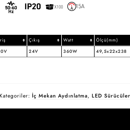
riş
Çıkış
Watt
Ölçü(mm)
20V
24V
360W
49,5x22x238
Kategoriler:
İç Mekan Aydınlatma
,
LED Sürücüle