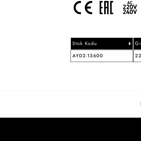
Stok Kodu
Gi
AY02-13600
2