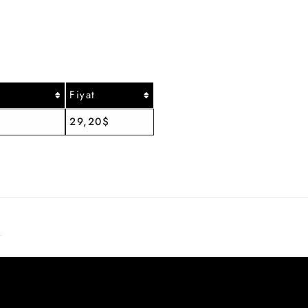
Fiyat
29,20$
r