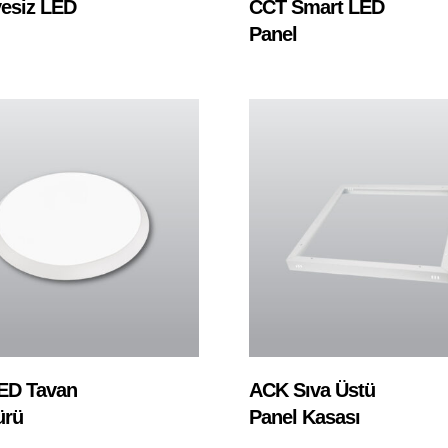
esiz LED
CCT Smart LED
Panel
Devamını Oku
Devamını Oku
ED Tavan
ACK Sıva Üstü
ürü
Panel Kasası