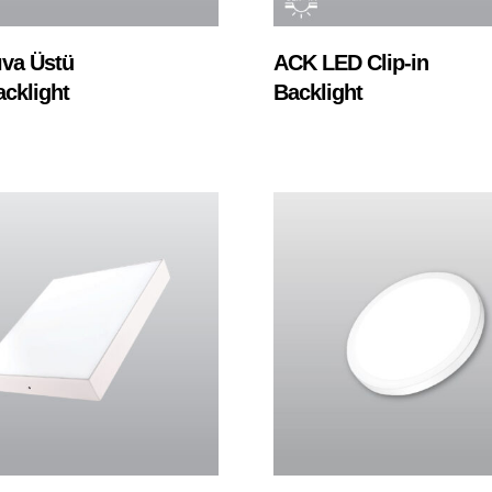
Devamını Oku
Devamını Oku
va Üstü
ACK LED Clip-in
cklight
Backlight