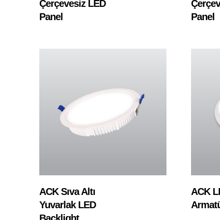
Çerçevesiz LED
Çerçev
Panel
Panel
Devamını Oku
ACK Sıva Altı
ACK L
Yuvarlak LED
Armat
Backlight