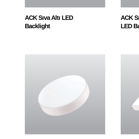
Devamını Oku
ACK Sıva Altı LED
ACK Sı
Backlight
LED Ba