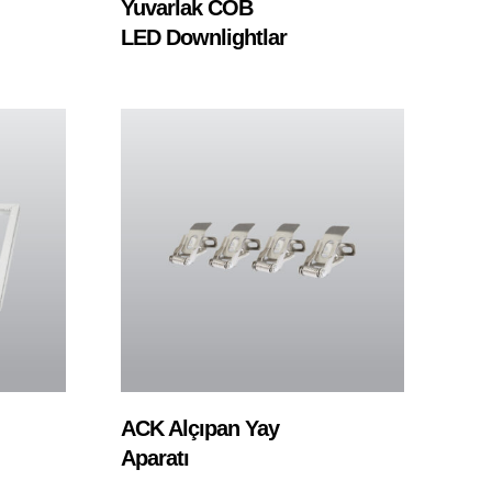
Yuvarlak COB
LED Downlightlar
Devamını Oku
ACK Alçıpan Yay
Aparatı