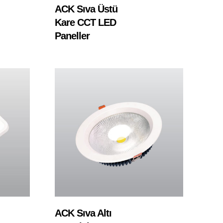
Devamını Oku
ACK Sıva Üstü
Kare CCT LED
Paneller
Devamını Oku
ACK Sıva Altı