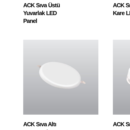
Devamını Oku
ACK Sıva Üstü
ACK Sı
Yuvarlak LED
Kare L
Panel
Devamını Oku
ACK Sıva Altı
ACK Sı