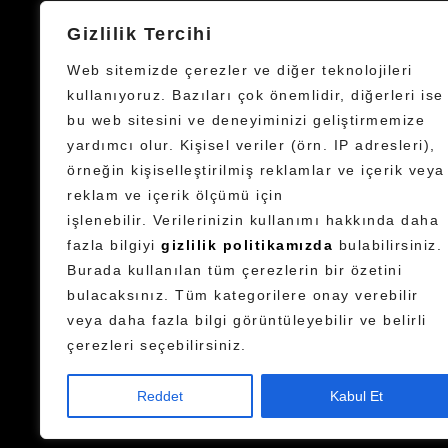
Four Your Inquiries;
Gizlilik Tercihi
sales@acklighting.com
Web sitemizde çerezler ve diğer teknolojileri
kullanıyoruz. Bazıları çok önemlidir, diğerleri ise
bu web sitesini ve deneyiminizi geliştirmemize
yardımcı olur.
Kişisel veriler (örn. IP adresleri),
örneğin kişiselleştirilmiş reklamlar ve içerik veya
reklam ve içerik ölçümü için
işlenebilir.
Verilerinizin kullanımı hakkında daha
fazla bilgiyi
gizlilik politikamızda
bulabilirsiniz.
Burada kullanılan tüm çerezlerin bir özetini
bulacaksınız. Tüm kategorilere onay verebilir
veya daha fazla bilgi görüntüleyebilir ve belirli
çerezleri seçebilirsiniz.
©
Reddet
Kabul Et